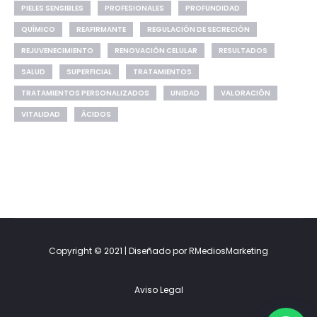
PIELES SENSIBLES
PROFESIONALES
PROFUNDIDAD
QUÍMICO
REAFIRMANTE
REGULACIÓN DE SECRECIÓN
REJUVENECIMIENTO
RENOVACIÓN CELULAR
RESULTADOS
SALUD
SUPERFICIAL
TRATAMIENTOS
TRATAMIENTOS PERSONALIZADOS
UNIDAD
VALORACIÓN
VITALIDAD
ÁCIDOS
Copyright © 2021 | Diseñado por RMediosMarketing
Aviso Legal