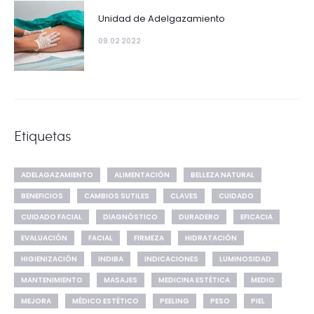
Unidad de Adelgazamiento
09.02 2022
Etiquetas
ADELAGAZAMIENTO
ALIMENTACIÓN
BELLEZA NATURAL
BENEFICIOS
CAMBIOS SUTILES
CLAVES
CUIDADO
CUIDADO FACIAL
DIAGNÓSTICO
DURADERO
EFICACIA
EVALUACIÓN
FACIAL
FIRMEZA
HIDRATACIÓN
HIGIENIZACIÓN
INDIBA
INDICACIONES
LUMINOSIDAD
MANTENIMIENTO
MASAJES
MEDICINA ESTÉTICA
MEDIO
MEJORA
MÉDICO ESTÉTICO
PEELING
PESO
PIEL