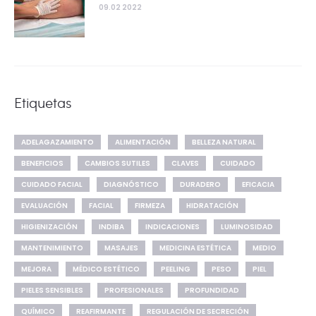
09.02 2022
Etiquetas
ADELAGAZAMIENTO
ALIMENTACIÓN
BELLEZA NATURAL
BENEFICIOS
CAMBIOS SUTILES
CLAVES
CUIDADO
CUIDADO FACIAL
DIAGNÓSTICO
DURADERO
EFICACIA
EVALUACIÓN
FACIAL
FIRMEZA
HIDRATACIÓN
HIGIENIZACIÓN
INDIBA
INDICACIONES
LUMINOSIDAD
MANTENIMIENTO
MASAJES
MEDICINA ESTÉTICA
MEDIO
MEJORA
MÉDICO ESTÉTICO
PEELING
PESO
PIEL
PIELES SENSIBLES
PROFESIONALES
PROFUNDIDAD
QUÍMICO
REAFIRMANTE
REGULACIÓN DE SECRECIÓN