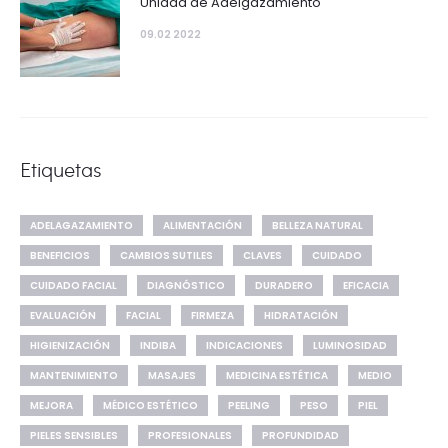
Unidad de Adelgazamiento
09.02 2022
Etiquetas
ADELAGAZAMIENTO
ALIMENTACIÓN
BELLEZA NATURAL
BENEFICIOS
CAMBIOS SUTILES
CLAVES
CUIDADO
CUIDADO FACIAL
DIAGNÓSTICO
DURADERO
EFICACIA
EVALUACIÓN
FACIAL
FIRMEZA
HIDRATACIÓN
HIGIENIZACIÓN
INDIBA
INDICACIONES
LUMINOSIDAD
MANTENIMIENTO
MASAJES
MEDICINA ESTÉTICA
MEDIO
MEJORA
MÉDICO ESTÉTICO
PEELING
PESO
PIEL
PIELES SENSIBLES
PROFESIONALES
PROFUNDIDAD