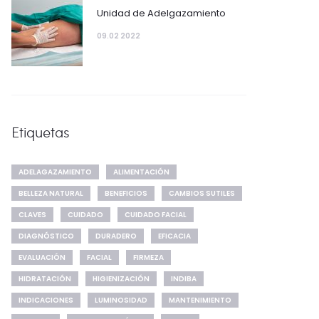
Unidad de Adelgazamiento
09.02 2022
Etiquetas
ADELAGAZAMIENTO
ALIMENTACIÓN
BELLEZA NATURAL
BENEFICIOS
CAMBIOS SUTILES
CLAVES
CUIDADO
CUIDADO FACIAL
DIAGNÓSTICO
DURADERO
EFICACIA
EVALUACIÓN
FACIAL
FIRMEZA
HIDRATACIÓN
HIGIENIZACIÓN
INDIBA
INDICACIONES
LUMINOSIDAD
MANTENIMIENTO