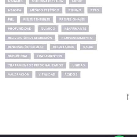
MASAJES
MEDICINA ESTÉTICA
MEDIO
MEJORA
MÉDICO ESTÉTICO
PEELING
PESO
PIEL
PIELES SENSIBLES
PROFESIONALES
PROFUNDIDAD
QUÍMICO
REAFIRMANTE
REGULACIÓN DE SECRECIÓN
REJUVENECIMIENTO
RENOVACIÓN CELULAR
RESULTADOS
SALUD
SUPERFICIAL
TRATAMIENTOS
TRATAMIENTOS PERSONALIZADOS
UNIDAD
VALORACIÓN
VITALIDAD
ÁCIDOS