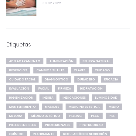
09.02 2022
Etiquetas
ADELAGAZAMIENTO
ALIMENTACIÓN
BELLEZA NATURAL
BENEFICIOS
CAMBIOS SUTILES
CLAVES
CUIDADO
CUIDADO FACIAL
DIAGNÓSTICO
DURADERO
EFICACIA
EVALUACIÓN
FACIAL
FIRMEZA
HIDRATACIÓN
HIGIENIZACIÓN
INDIBA
INDICACIONES
LUMINOSIDAD
MANTENIMIENTO
MASAJES
MEDICINA ESTÉTICA
MEDIO
MEJORA
MÉDICO ESTÉTICO
PEELING
PESO
PIEL
PIELES SENSIBLES
PROFESIONALES
PROFUNDIDAD
QUÍMICO
REAFIRMANTE
REGULACIÓN DE SECRECIÓN