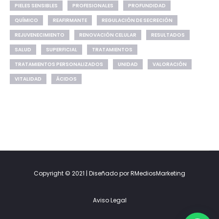
PIELES SENSIBLES
PROFESIONALES
PROFUNDIDAD
QUÍMICO
REAFIRMANTE
REGULACIÓN DE SECRECIÓN
REJUVENECIMIENTO
RENOVACIÓN CELULAR
RESULTADOS
SALUD
SUPERFICIAL
TRATAMIENTOS
TRATAMIENTOS PERSONALIZADOS
UNIDAD
VALORACIÓN
VITALIDAD
ÁCIDOS
Copyright © 2021 | Diseñado por RMediosMarketing
Aviso Legal