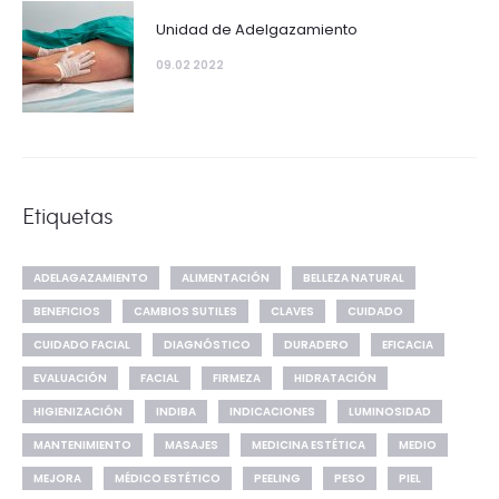
Unidad de Adelgazamiento
09.02 2022
Etiquetas
ADELAGAZAMIENTO
ALIMENTACIÓN
BELLEZA NATURAL
BENEFICIOS
CAMBIOS SUTILES
CLAVES
CUIDADO
CUIDADO FACIAL
DIAGNÓSTICO
DURADERO
EFICACIA
EVALUACIÓN
FACIAL
FIRMEZA
HIDRATACIÓN
HIGIENIZACIÓN
INDIBA
INDICACIONES
LUMINOSIDAD
MANTENIMIENTO
MASAJES
MEDICINA ESTÉTICA
MEDIO
MEJORA
MÉDICO ESTÉTICO
PEELING
PESO
PIEL