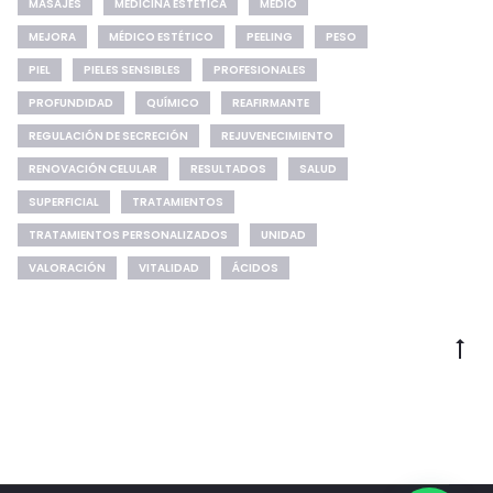
MASAJES
MEDICINA ESTÉTICA
MEDIO
MEJORA
MÉDICO ESTÉTICO
PEELING
PESO
PIEL
PIELES SENSIBLES
PROFESIONALES
PROFUNDIDAD
QUÍMICO
REAFIRMANTE
REGULACIÓN DE SECRECIÓN
REJUVENECIMIENTO
RENOVACIÓN CELULAR
RESULTADOS
SALUD
SUPERFICIAL
TRATAMIENTOS
TRATAMIENTOS PERSONALIZADOS
UNIDAD
VALORACIÓN
VITALIDAD
ÁCIDOS