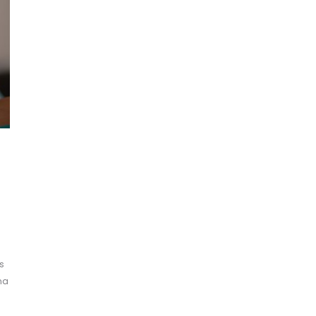
s
s
na