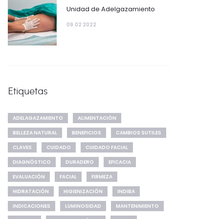
Unidad de Adelgazamiento
09.02 2022
Etiquetas
ADELAGAZAMIENTO
ALIMENTACIÓN
BELLEZA NATURAL
BENEFICIOS
CAMBIOS SUTILES
CLAVES
CUIDADO
CUIDADO FACIAL
DIAGNÓSTICO
DURADERO
EFICACIA
EVALUACIÓN
FACIAL
FIRMEZA
HIDRATACIÓN
HIGIENIZACIÓN
INDIBA
INDICACIONES
LUMINOSIDAD
MANTENIMIENTO