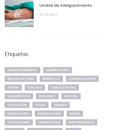
Unidad de Adelgazamiento
09.02 2022
Etiquetas
ADELAGAZAMIENTO
ALIMENTACIÓN
BELLEZA NATURAL
BENEFICIOS
CAMBIOS SUTILES
CLAVES
CUIDADO
CUIDADO FACIAL
DIAGNÓSTICO
DURADERO
EFICACIA
EVALUACIÓN
FACIAL
FIRMEZA
HIDRATACIÓN
HIGIENIZACIÓN
INDIBA
INDICACIONES
LUMINOSIDAD
MANTENIMIENTO