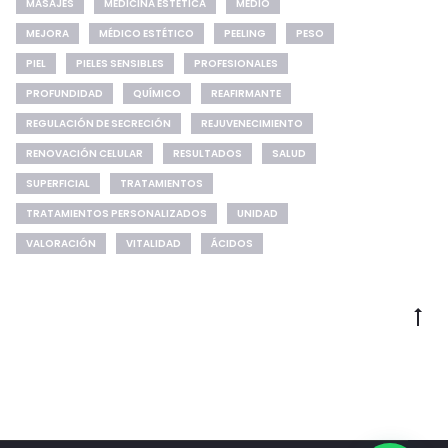
MASAJES
MEDICINA ESTÉTICA
MEDIO
MEJORA
MÉDICO ESTÉTICO
PEELING
PESO
PIEL
PIELES SENSIBLES
PROFESIONALES
PROFUNDIDAD
QUÍMICO
REAFIRMANTE
REGULACIÓN DE SECRECIÓN
REJUVENECIMIENTO
RENOVACIÓN CELULAR
RESULTADOS
SALUD
SUPERFICIAL
TRATAMIENTOS
TRATAMIENTOS PERSONALIZADOS
UNIDAD
VALORACIÓN
VITALIDAD
ÁCIDOS