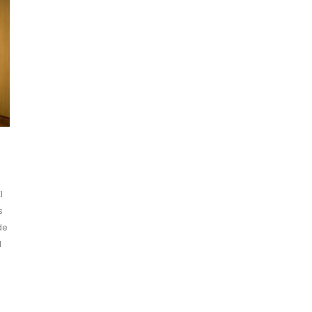
l
s
de
l