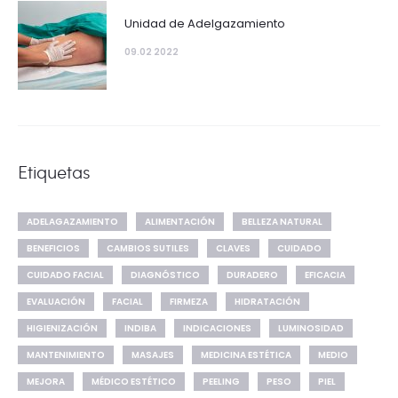
Unidad de Adelgazamiento
09.02 2022
Etiquetas
ADELAGAZAMIENTO
ALIMENTACIÓN
BELLEZA NATURAL
BENEFICIOS
CAMBIOS SUTILES
CLAVES
CUIDADO
CUIDADO FACIAL
DIAGNÓSTICO
DURADERO
EFICACIA
EVALUACIÓN
FACIAL
FIRMEZA
HIDRATACIÓN
HIGIENIZACIÓN
INDIBA
INDICACIONES
LUMINOSIDAD
MANTENIMIENTO
MASAJES
MEDICINA ESTÉTICA
MEDIO
MEJORA
MÉDICO ESTÉTICO
PEELING
PESO
PIEL