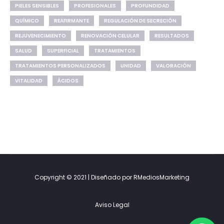
PIELES SENSIBLES
PROFESIONALES
PROFUNDIDAD
QUÍMICO
REAFIRMANTE
REGULACIÓN DE SECRECIÓN
REJUVENECIMIENTO
RENOVACIÓN CELULAR
RESULTADOS
SALUD
SUPERFICIAL
TRATAMIENTOS
TRATAMIENTOS PERSONALIZADOS
UNIDAD
VALORACIÓN
VITALIDAD
ÁCIDOS
Copyright © 2021 | Diseñado por RMediosMarketing
Aviso Legal